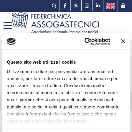
L'Associazione
Assogastecnici
Sicurezza
Gas Tecnici e Speciali
Organi associativi
Gruppo Gas Tecnici e Speciali
Formazione e Convegni
Gas Medicinali
GRUPPO GAS TECNICI E SPECIALI
Gruppo Gas Medicinali
Premio per le Scuole
Idrogeno Vettore Energetico
Questo sito web utilizza i cookie
GRUPPO GAS MEDICINALI
Gruppo Idrogeno Vettore Energetico
Calcolatore Ossigenoterapia
Scopri i Principali Gas
Utilizziamo i cookie per personalizzare contenuti ed
GRUPPO IDROGENO VETTORE
annunci, per fornire funzionalità dei social media e per
ENERGETICO
analizzare il nostro traffico. Condividiamo inoltre
informazioni sul modo in cui utilizza il nostro sito con i
Home
Imprese associate
Gruppo Gas Medicinali
nostri partner che si occupano di analisi dei dati web,
Imprese Associate GGM
pubblicità e social media, i quali potrebbero combinarle
Imprese Associate GGM
con altre informazioni che ha fornito loro o che hanno
raccolto dal suo utilizzo dei loro servizi.