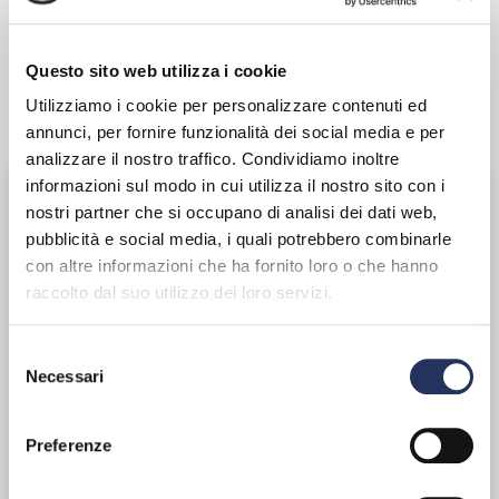
Per partecipare a quest'evento è necessario
Questo sito web utilizza i cookie
registrarsi
Registrati
Utilizziamo i cookie per personalizzare contenuti ed
annunci, per fornire funzionalità dei social media e per
analizzare il nostro traffico. Condividiamo inoltre
informazioni sul modo in cui utilizza il nostro sito con i
Assogastecnici organizza per tutto il Personale
nostri partner che si occupano di analisi dei dati web,
Qualificato delle sue Imprese Associate, la terza
edizione del corso accreditato ECM "Aspetti
pubblicità e social media, i quali potrebbero combinarle
regolatori e GMP", con l'obiettivo di fornire una
con altre informazioni che ha fornito loro o che hanno
formazione regolatoria e GMP sui gas medicinali.
raccolto dal suo utilizzo dei loro servizi.
Il corso si terrà in modalità webinar nelle seguenti
Selezione
date:
Necessari
del
martedì 22 settembre 2026 , ore 8:45 - 13:00
consenso
martedì 29 settembre 2026, ore 8:45 - 13:00
Preferenze
martedì 20 ottobre 2026, ore 8:45 - 13:00
venerdì 27 novembre 2026, ore 8:45 - 13:00